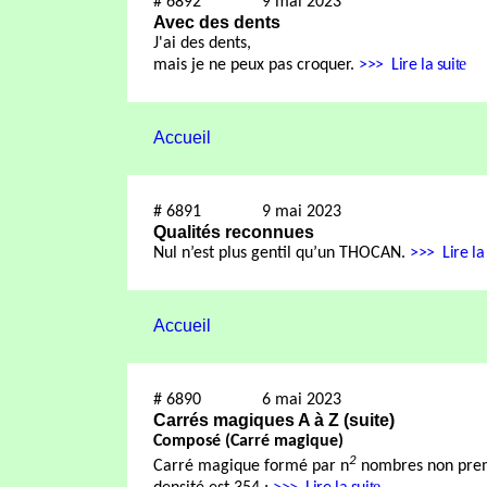
#
6892
9 mai 2023
Avec des dents
J'ai des dents,
te
mais je ne peux pas croquer.
>>>
Lire la sui
Accueil
#
6891
9 mai 2023
Qualités reconnues
Nul n’est plus gentil qu’un THOCAN.
>>>
Lire la
Accueil
#
6890
6 mai 2023
Carrés magiques A à Z (suite)
C
omposé (Carré magique)
2
Carré magique formé par
n
nombres non premi
te