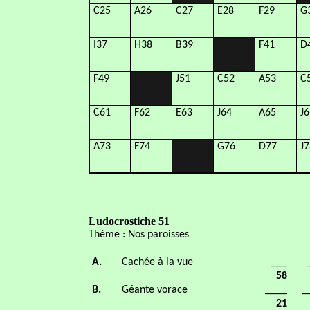
C25
A26
C27
E28
F29
G
I37
H38
B39
F41
D
F49
J51
C52
A53
C
C61
F62
E63
J64
A65
J6
A73
F74
G76
D77
J7
Ludocrostiche 51
Thème : Nos paroisses
A.
Cachée à la vue
___
58
B.
Géante vorace
____
_
21