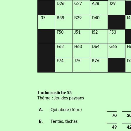
D26
G27
A28
J29
I37
B38
B39
D40
I4
F50
J51
I52
F53
E62
H63
D64
G65
H
F74
J75
B76
D
Ludocrostiche 55
Thème : Jeu des paysans
A.
Qui aboie (fém.)
____
___
70
3
B.
Tentas, tâchas
____
___
49
4