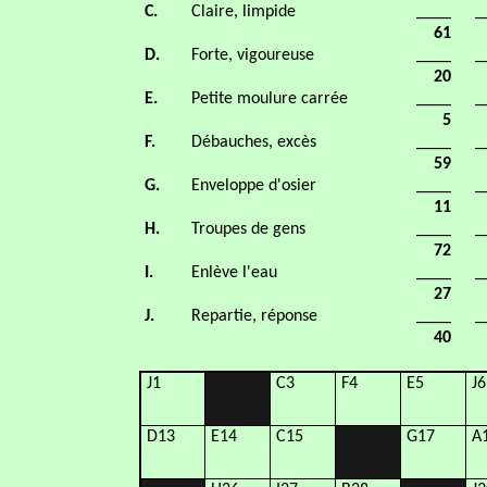
C.
Claire, limpide
____
_
61
D.
Forte, vigoureuse
____
_
20
E.
Petite moulure carrée
____
_
5
F.
Débauches, excès
____
_
59
G.
Enveloppe d'osier
____
_
11
H.
Troupes de gens
____
_
72
I.
Enlève l'eau
____
_
27
J.
Repartie, réponse
____
_
40
J1
C3
F4
E5
J6
D13
E14
C15
G17
A