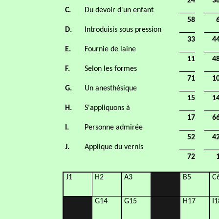
24
3
C.
Du devoir d'un enfant
____
___
58
D.
Introduisis sous pression
____
___
33
4
E.
Fournie de laine
____
___
11
4
F.
Selon les formes
____
___
71
1
G.
Un anesthésique
____
___
15
1
H.
S'appliquons à
____
___
17
6
I.
Personne admirée
____
___
52
4
J.
Applique du vernis
____
___
72
J1
H2
A3
B5
C
G14
G15
H17
I1