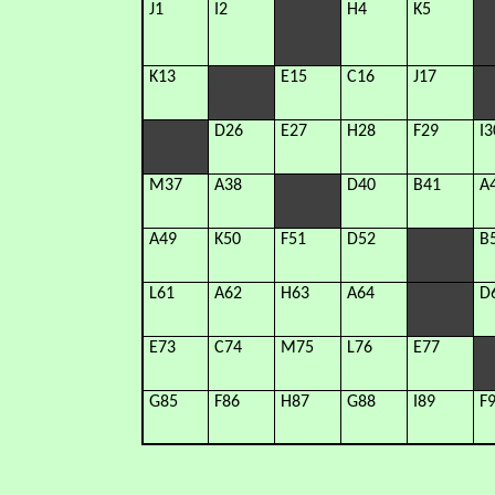
J1
I2
H4
K5
K13
E15
C16
J17
D26
E27
H28
F29
I3
M37
A38
D40
B41
A
A49
K50
F51
D52
B
L61
A62
H63
A64
D
E73
C74
M75
L76
E77
G85
F86
H87
G88
I89
F