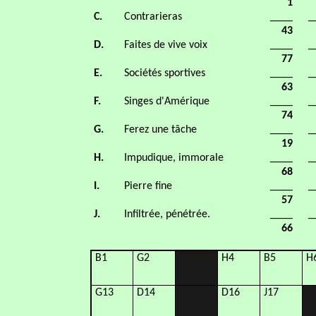
1
C.
Contrarieras
____
_
43
D.
Faites de vive voix
____
_
77
E.
Sociétés sportives
____
_
63
F.
Singes d'Amérique
____
_
74
G.
Ferez une tâche
____
_
19
H.
Impudique, immorale
____
_
68
I.
Pierre fine
____
_
57
J.
Infiltrée, pénétrée.
____
_
66
B1
G2
H4
B5
H
G13
D14
D16
J17