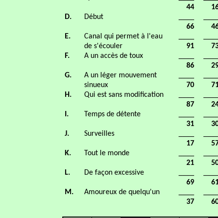
44
1
D.
Début
____
___
66
4
E.
Canal qui permet à l'eau
____
___
de s'écouler
91
7
F.
A un accès de toux
____
___
86
2
G.
A un léger mouvement
____
___
sinueux
70
7
H.
Qui est sans modification
____
___
87
2
I.
Temps de détente
____
___
31
3
J.
Surveilles
____
___
17
5
K.
Tout le monde
____
___
21
5
L.
De façon excessive
____
___
69
6
M.
Amoureux de quelqu'un
____
___
37
6