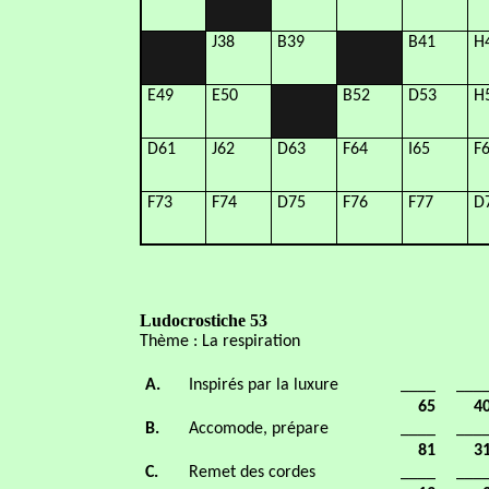
J38
B39
B41
H
E49
E50
B52
D53
H
D61
J62
D63
F64
I65
F
F73
F74
D75
F76
F77
D
Ludocrostiche 53
Thème : La respiration
A.
Inspirés par la luxure
____
___
65
4
B.
Accomode, prépare
____
___
81
3
C.
Remet des cordes
____
___