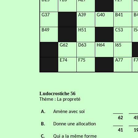
D25
F26
A27
F29
A
G37
A39
G40
B41
B
B49
H51
C53
I5
G62
D63
H64
I65
E74
F75
A77
F
Ludocrostiche 56
Thème : La propreté
A.
Amène avec soi
____
___
62
4
B.
Donne une allocation
____
___
41
1
C.
Qui a la même forme
____
___