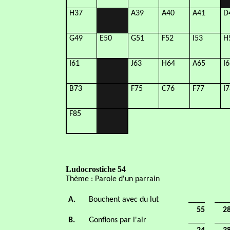
H37
A39
A40
A41
D
G49
E50
G51
F52
I53
H
I61
J63
H64
A65
I6
B73
F75
C76
F77
I7
F85
Ludocrostiche 54
Thème : Parole d'un parrain
A.
Bouchent avec du lut
____
___
55
2
B.
Gonflons par l'air
____
___