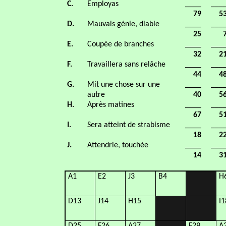
C.
Employas
____
___
79
5
D.
Mauvais génie, diable
____
___
25
E.
Coupée de branches
____
___
32
2
F.
Travaillera sans relâche
____
___
44
4
G.
Mit une chose sur une
____
___
autre
40
5
H.
Après matines
____
___
67
5
I.
Sera atteint de strabisme
____
___
18
2
J.
Attendrie, touchée
____
___
14
3
A1
E2
J3
B4
H
D13
J14
H15
I1