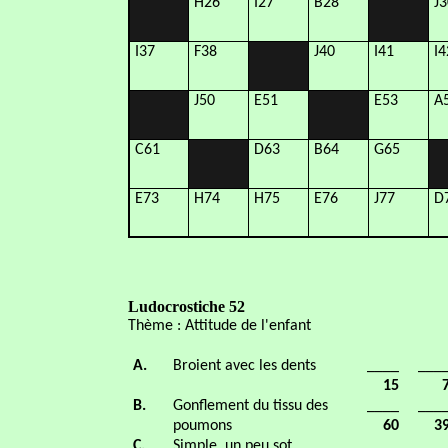
H26
I27
B28
J3
I37
F38
J40
I41
I4
J50
E51
E53
A
C61
D63
B64
G65
E73
H74
H75
E76
J77
D
Ludocrostiche 52
Thème : Attitude de l'enfant
A.
Broient avec les dents
____
___
15
B.
Gonflement du tissu des
____
___
poumons
60
3
C.
Simple, un peu sot
____
___