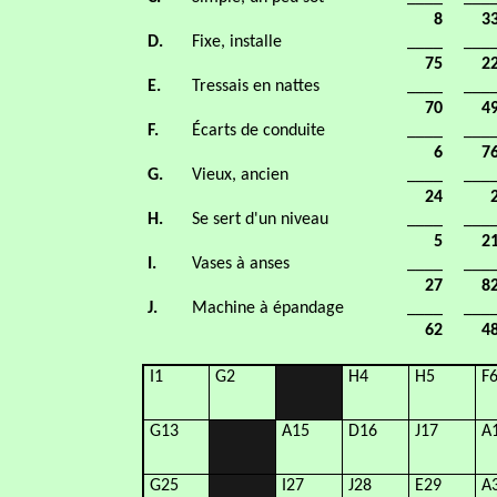
8
3
D.
Fixe, installe
____
___
75
2
E.
Tressais en nattes
____
___
70
4
F.
Écarts de conduite
____
___
6
7
G.
Vieux, ancien
____
___
24
H.
Se sert d'un niveau
____
___
5
2
I.
Vases à anses
____
___
27
8
J.
Machine à épandage
____
___
62
4
I1
G2
H4
H5
F
G13
A15
D16
J17
A
G25
I27
J28
E29
A