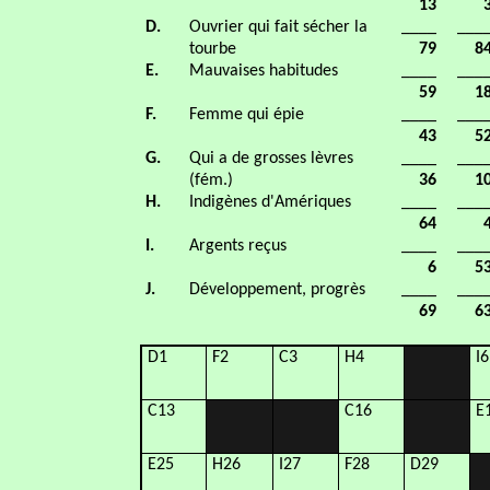
13
D.
Ouvrier qui fait sécher la
____
___
tourbe
79
8
E.
Mauvaises habitudes
____
___
59
1
F.
Femme qui épie
____
___
43
5
G.
Qui a de grosses lèvres
____
___
(fém.)
36
1
H.
Indigènes d'Amériques
____
___
64
I.
Argents reçus
____
___
6
5
J.
Développement, progrès
____
___
69
6
D1
F2
C3
H4
I6
C13
C16
E
E25
H26
I27
F28
D29