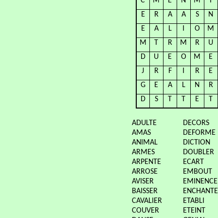
C
M
E
N
M
T
E
R
A
A
S
N
E
A
L
I
O
M
M
T
R
M
R
U
D
U
E
O
M
E
J
R
F
I
R
E
G
E
A
L
N
R
D
S
T
T
E
T
ADULTE
DECORS
AMAS
DEFORME
ANIMAL
DICTION
ARMES
DOUBLER
ARPENTE
ECART
ARROSE
EMBOUT
AVISER
EMINENCE
BAISSER
ENCHANTE
CAVALIER
ETABLI
COUVER
ETEINT