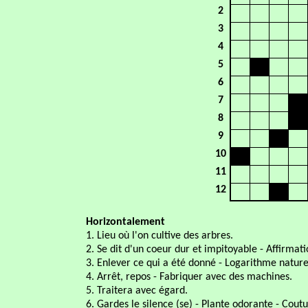
2
3
4
5
6
7
8
9
10
11
12
Horizontalement
1. Lieu où l'on cultive des arbres.
2. Se dit d'un coeur dur et impitoyable - Affirmati
3. Enlever ce qui a été donné - Logarithme nature
4. Arrêt, repos - Fabriquer avec des machines.
5. Traitera avec égard.
6. Gardes le silence (se) - Plante odorante - Cout