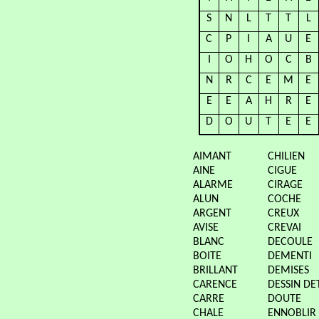
S
N
L
T
T
L
C
P
I
A
U
E
I
O
H
O
C
B
N
R
C
E
M
E
E
E
A
H
R
E
D
O
U
T
E
E
AIMANT
CHILIEN
AINE
CIGUE
ALARME
CIRAGE
ALUN
COCHE
ARGENT
CREUX
AVISE
CREVAI
BLANC
DECOULE
BOITE
DEMENTI
BRILLANT
DEMISES
CARENCE
DESSIN DE
CARRE
DOUTE
CHALE
ENNOBLIR