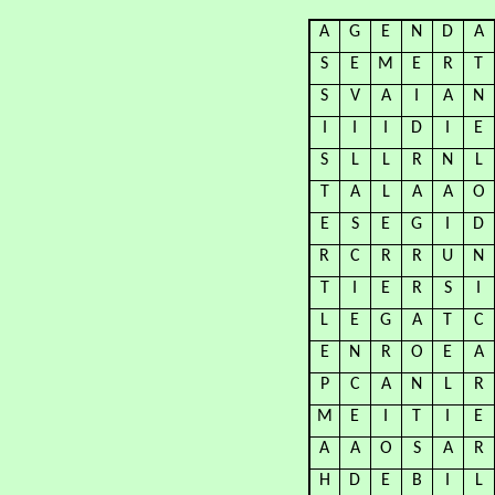
A
G
E
N
D
A
S
E
M
E
R
T
S
V
A
I
A
N
I
I
I
D
I
E
S
L
L
R
N
L
T
A
L
A
A
O
E
S
E
G
I
D
R
C
R
R
U
N
T
I
E
R
S
I
L
E
G
A
T
C
E
N
R
O
E
A
P
C
A
N
L
R
M
E
I
T
I
E
A
A
O
S
A
R
H
D
E
B
I
L