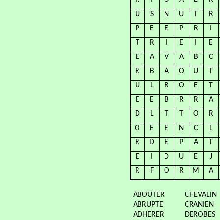
R
I
O
A
E
R
U
S
N
U
T
R
P
E
E
P
R
I
T
R
I
E
I
E
E
A
V
A
B
C
R
B
A
O
U
T
U
L
R
O
E
T
E
E
B
R
R
A
D
L
T
T
O
R
O
E
E
N
C
L
R
D
E
P
A
T
E
I
D
U
E
J
R
F
O
R
M
A
ABOUTER
CHEVALIN
ABRUPTE
CRANIEN
ADHERER
DEROBES