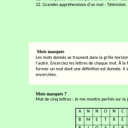
12. Grandes appréhensions d'un mal - Télévision.
Mots masqués
Les mots donnés se trouvent dans la grille horiz
l'autre. Encerclez les lettres de chaque mot. À la f
former un mot dont une définition est donnée. Il s
encerclées.
Mots masqués 7
Mot de cinq lettres : Je me montre parfois sur la 
A
N
N
O
N
C
B
M
E
T
R
E