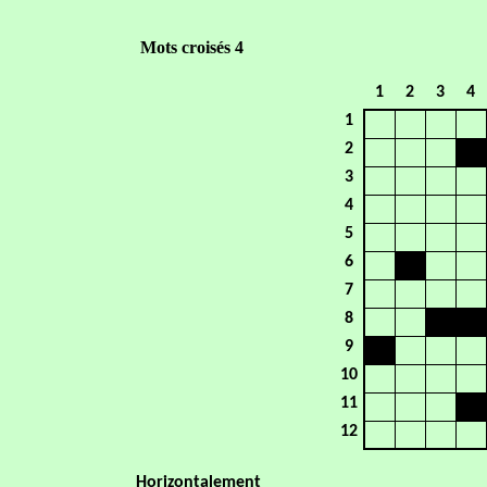
Mots croisés 4
1
2
3
4
1
2
3
4
5
6
7
8
9
10
11
12
Horizontalement