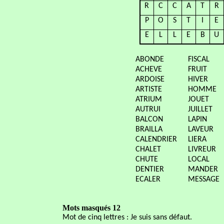
R
C
C
A
T
R
P
O
S
T
I
E
E
L
L
E
B
U
ABONDE
FISCAL
ACHEVE
FRUIT
ARDOISE
HIVER
ARTISTE
HOMME
ATRIUM
JOUET
AUTRUI
JUILLET
BALCON
LAPIN
BRAILLA
LAVEUR
CALENDRIER
LIERA
CHALET
LIVREUR
CHUTE
LOCAL
DENTIER
MANDER
ECALER
MESSAGE
Mots masqués 12
Mot de cinq lettres : Je suis sans défaut.