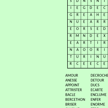
S
D
N
S
N
T
I
E
G
D
E
C
G
R
E
A
H
E
N
U
E
A
R
R
E
O
R
S
E
D
R
M
N
D
E
X
E
A
R
T
I
R
N
A
O
O
R
I
T
U
R
I
N
U
R
C
E
E
C
E
AMOUR
DECROCH
ANESSE
DETOUR
APPOINT
DUCS
ATTRISTER
ECARTE
BACLE
ENCLUME
BERCETHON
ENFER
BRISER
ENORME