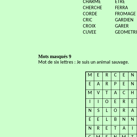
CHARME
ETRE
CHERCHE
FERRA
CORDE
FROMAGE
CRIC
GARDIEN
CROIX
GARER
CUVEE
GEOMETRI
Mots masqués 9
Mot de six lettres : Je suis un animal sauvage.
M
E
R
C
E
N
E
A
R
P
E
N
M
V
T
A
C
H
I
I
O
E
R
E
N
S
L
O
R
A
E
E
L
B
N
N
N
R
E
T
A
I