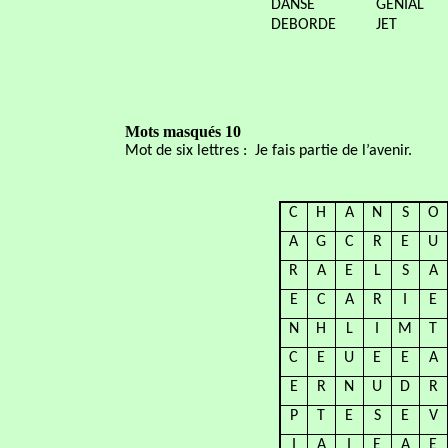
DANSE
GENIAL
DEBORDE
JET
Mots masqués 10
Mot de six lettres :
Je fais partie de l’avenir.
C
H
A
N
S
O
A
G
C
R
E
U
R
A
E
L
S
A
E
C
A
R
I
E
N
H
L
I
M
T
C
E
U
E
E
A
E
R
N
U
D
R
P
T
E
S
E
V
I
A
I
E
A
E