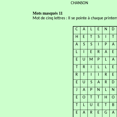
CHANSON
Mots masqués 11
Mot de cinq lettres : Il se pointe à chaque printe
C
A
L
E
N
D
H
E
T
S
I
T
A
S
S
I
P
A
L
I
E
R
A
E
E
U
M
P
L
A
T
R
I
L
L
E
R
T
I
I
R
E
E
U
S
A
R
D
J
A
P
N
L
N
E
O
T
T
H
O
T
L
U
E
T
B
E
A
R
E
G
A