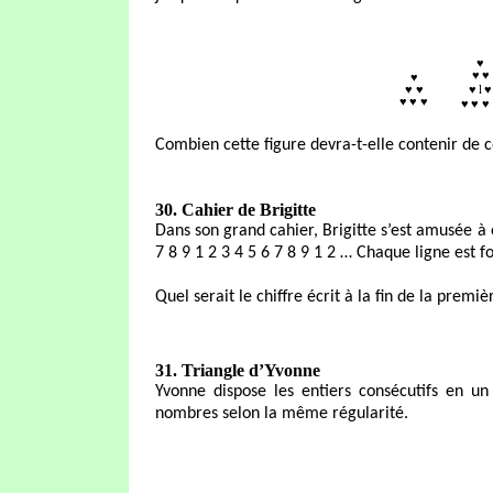
♥
♥
♥
♥
♥ ♥
♥
l
♥
♥
♥ ♥
♥
♥ ♥
Combien cette figure devra-t-elle contenir de 
30. Cahier de Brigitte
Dans son grand cahier, Brigitte s’est amusée à é
7 8 9 1 2 3 4 5 6 7 8 9 1 2 … Chaque ligne est 
Quel serait le chiffre écrit à la fin de la premi
31. Triangle d’Yvonne
Yvonne dispose les entiers consécutifs en un
nombres selon la même régularité.