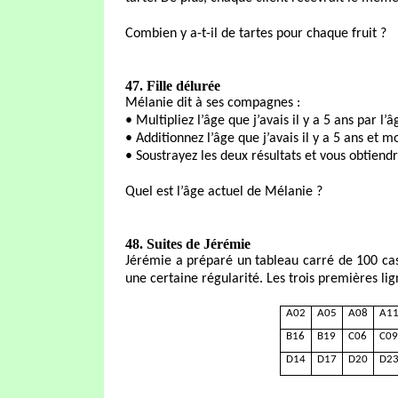
Combien y a-t-il de tartes pour chaque fruit ?
47. Fille délurée
Mélanie dit à ses compagnes :
• Multipliez l’âge que j’avais il y a 5 ans par l’
• Additionnez l’âge que j’avais il y a 5 ans et m
• Soustrayez les deux résultats et vous obtiend
Quel est l’âge actuel de Mélanie ?
48. Suites de Jérémie
Jérémie a préparé un tableau carré de 100 cas
une certaine régularité. Les trois premières li
A02
A05
A08
A1
B16
B19
C06
C09
D14
D17
D20
D2